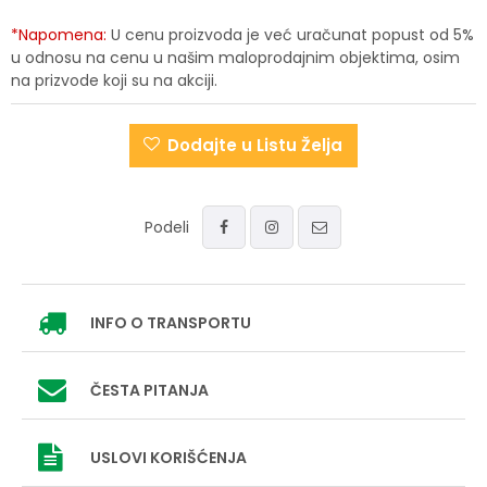
*Napomena:
U cenu proizvoda je već uračunat popust od 5%
u odnosu na cenu u našim maloprodajnim objektima, osim
na prizvode koji su na akciji.
Dodajte u Listu Želja
Podeli
INFO
O TRANSPORTU
ČESTA PITANJA
USLOVI
KORIŠĆENJA