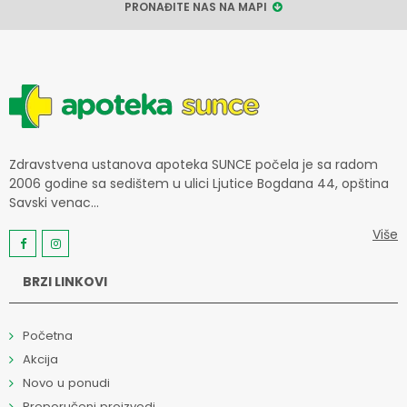
PRONAĐITE NAS NA MAPI
Zdravstvena ustanova apoteka SUNCE počela je sa radom
2006 godine sa sedištem u ulici Ljutice Bogdana 44, opština
Savski venac...
Više
BRZI LINKOVI
Početna
Akcija
Novo u ponudi
Preporučeni proizvodi