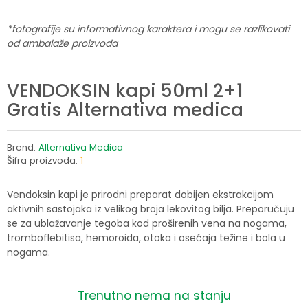
*fotografije su informativnog karaktera i mogu se razlikovati
od ambalaže proizvoda
VENDOKSIN kapi 50ml 2+1
Gratis Alternativa medica
Brend:
Alternativa Medica
Šifra proizvoda:
1
Vendoksin kapi je prirodni preparat dobijen ekstrakcijom
aktivnih sastojaka iz velikog broja lekovitog bilja. Preporučuju
se za ublažavanje tegoba kod proširenih vena na nogama,
tromboflebitisa, hemoroida, otoka i osećaja težine i bola u
nogama.
Trenutno nema na stanju