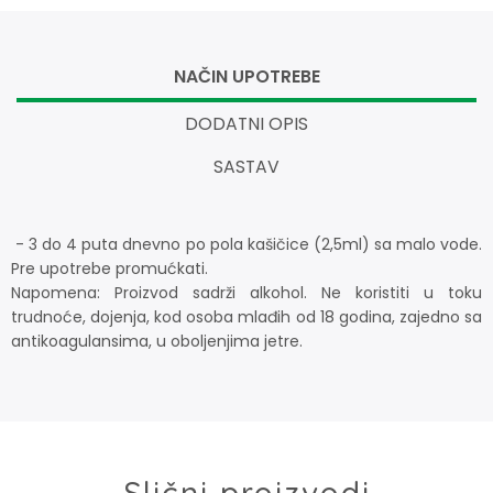
NAČIN UPOTREBE
DODATNI OPIS
SASTAV
- 3 do 4 puta dnevno po pola kašičice (2,5ml) sa malo vode.
Pre upotrebe promućkati.
Napomena: Proizvod sadrži alkohol. Ne koristiti u toku
trudnoće, dojenja, kod osoba mlađih od 18 godina, zajedno sa
antikoagulansima, u oboljenjima jetre.
Slični proizvodi