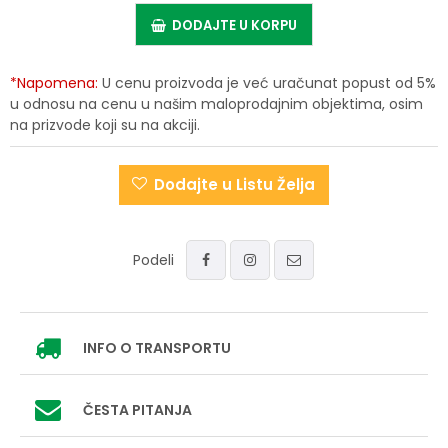
DODAJTE U KORPU
*Napomena:
U cenu proizvoda je već uračunat popust od 5%
u odnosu na cenu u našim maloprodajnim objektima, osim
na prizvode koji su na akciji.
Dodajte u Listu Želja
Podeli
INFO
O TRANSPORTU
ČESTA PITANJA