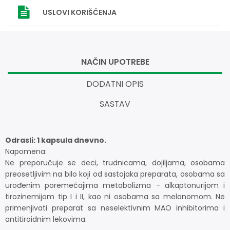
USLOVI
KORIŠĆENJA
NAČIN UPOTREBE
DODATNI OPIS
SASTAV
Odrasli: 1 kapsula dnevno.
Napomena:
Ne preporučuje se deci, trudnicama, dojiljama, osobama
preosetljivim na bilo koji od sastojaka preparata, osobama sa
urođenim poremećajima metabolizma - alkaptonurijom i
tirozinemijom tip I i II, kao ni osobama sa melanomom. Ne
primenjivati preparat sa neselektivnim MAO inhibitorima i
antitiroidnim lekovima.