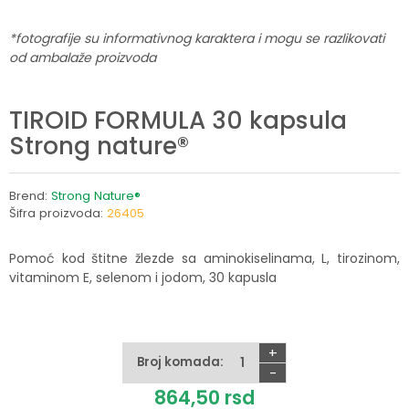
*fotografije su informativnog karaktera i mogu se razlikovati
od ambalaže proizvoda
TIROID FORMULA 30 kapsula
Strong nature®
Brend:
Strong Nature®
Šifra proizvoda:
26405
Pomoć kod štitne žlezde sa aminokiselinama, L, tirozinom,
vitaminom E, selenom i jodom, 30 kapusla
+
Broj komada:
-
864,
50
rsd