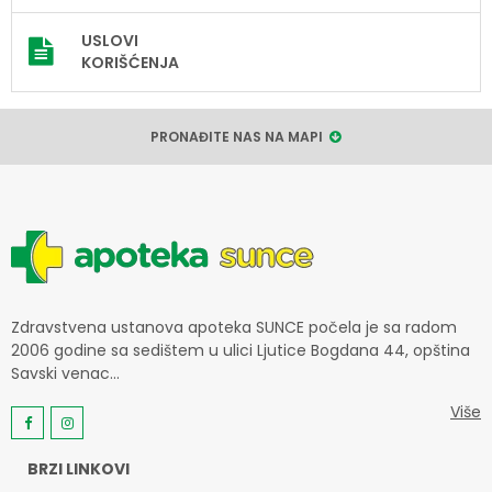
USLOVI
KORIŠĆENJA
PRONAĐITE NAS NA MAPI
Zdravstvena ustanova apoteka SUNCE počela je sa radom
2006 godine sa sedištem u ulici Ljutice Bogdana 44, opština
Savski venac...
Više
BRZI LINKOVI