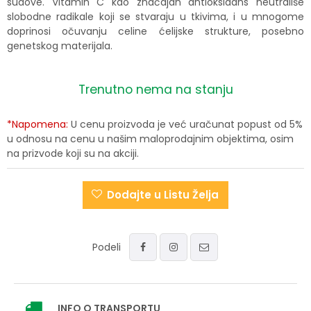
sudove. Vitamin C kao značajan antioksidans neutrališe
slobodne radikale koji se stvaraju u tkivima, i u mnogome
doprinosi očuvanju celine ćelijske strukture, posebno
genetskog materijala.
Trenutno nema na stanju
*Napomena:
U cenu proizvoda je već uračunat popust od 5%
u odnosu na cenu u našim maloprodajnim objektima, osim
na prizvode koji su na akciji.
Dodajte u Listu Želja
Podeli
INFO
O TRANSPORTU