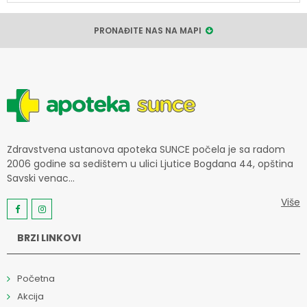
PRONAĐITE NAS NA MAPI
Zdravstvena ustanova apoteka SUNCE počela je sa radom
2006 godine sa sedištem u ulici Ljutice Bogdana 44, opština
Savski venac...
Više
BRZI LINKOVI
Početna
Akcija