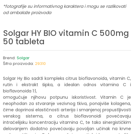
*fotografije su informativnog karaktera i mogu se razlikovati
od ambalaže proizvoda
Solgar HY BIO vitamin C 500mg
50 tableta
Brend:
Solgar
Šifra proizvoda:
29310
Solgar Hy Bio sadrži kompleks citrus bioflavonoida, vitamin C,
rutin i ekstrakt šipka, a idealan odnos vitamina C i
bioflavonoida 1:1,
omogućuje njihovu potpunu iskoristivost. Vitamin C je
neophodan za stvaranje vezivnog tkiva, ponajviše kolagena,
čime doprinosi elastičnosti arterija i smanjenoj propustljivosti
venskog sistema, a citrus bioflavonoidi povećavaju
intraćelijsku koncentraciju vitamina C, te tako sinergističkim
delovanjem dodatno povećavaju povoljan učinak na krvne