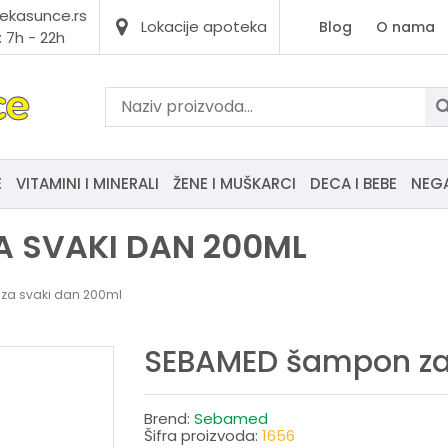
ekasunce.rs
Lokacije apoteka
Blog
O nama
 7h - 22h
E
VITAMINI I MINERALI
ŽENE I MUŠKARCI
DECA I BEBE
NEG
 SVAKI DAN 200ML
za svaki dan 200ml
SEBAMED šampon za
Brend:
Sebamed
Šifra proizvoda:
1656