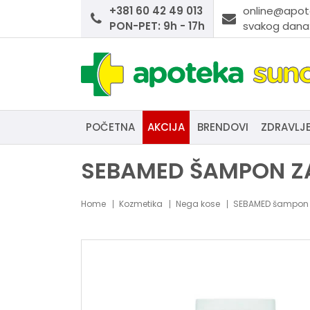
+381 60 42 49 013
online@apot
PON-PET: 9h - 17h
svakog dana:
POČETNA
AKCIJA
BRENDOVI
ZDRAVLJ
SEBAMED ŠAMPON ZA
Home
Kozmetika
Nega kose
SEBAMED šampon 