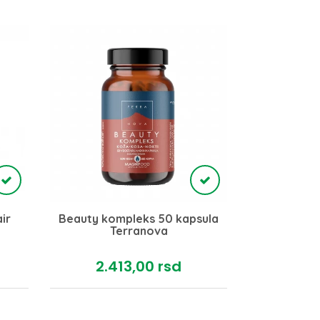
ir
Beauty kompleks 50 kapsula
COUPEL
Terranova
D
2.413,
00
rsd
94