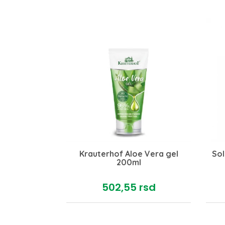
ema 75ml
Krauterhof Aloe Vera gel
Sol
RESEARCH
200ml
rsd
502,
55
rsd