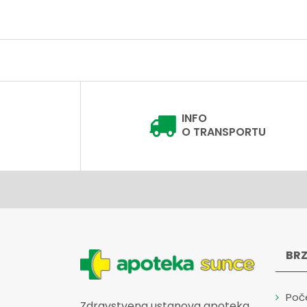
INFO
O TRANSPORTU
BRZ
Poč
Zdravstvena ustanova apoteka