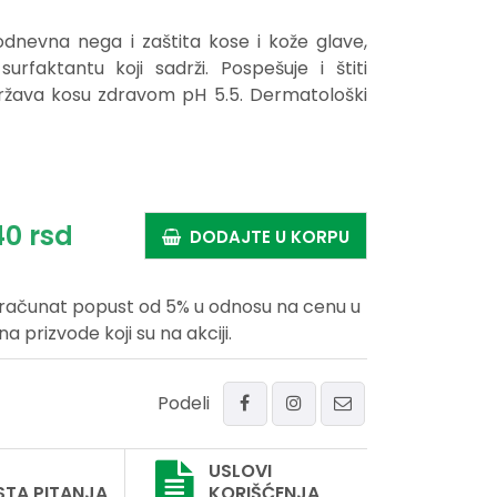
nevna nega i zaštita kose i kože glave,
surfaktantu koji sadrži. Pospešuje i štiti
održava kosu zdravom pH 5.5. Dermatološki
40
rsd
DODAJTE U KORPU
uračunat popust od 5% u odnosu na cenu u
prizvode koji su na akciji.
Podeli
USLOVI
STA PITANJA
KORIŠĆENJA