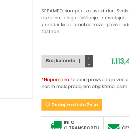
SEBAMED šampon za svaki dan Svakod
izuzetno blago čišćenje zahvaljujući 
prirodni kiseli omotač kože glave i 
testiran.
+
1.113,
Broj komada:
-
*Napomena:
U cenu proizvoda je već 
našim maloprodajnim objektima, osim na 
Dodajte u Listu Želja
INFO
O TRANSPORTU
ČE