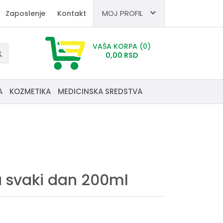
MOJ PROFIL
Zaposlenje
Kontakt
VAŠA KORPA
(0)
0,
00
RSD
A
KOZMETIKA
MEDICINSKA SREDSTVA
 svaki dan 200ml