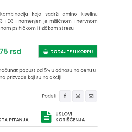
kombinacija koja sadrži amino kiselinu
 B3 i D3 i namenjen je mišićnom i nervnom
nom psihičkom i fizičkom stresu.
75
rsd
DODAJTE U KORPU
uračunat popust od 5% u odnosu na cenu u
prizvode koji su na akciji.
Podeli
USLOVI
STA PITANJA
KORIŠĆENJA