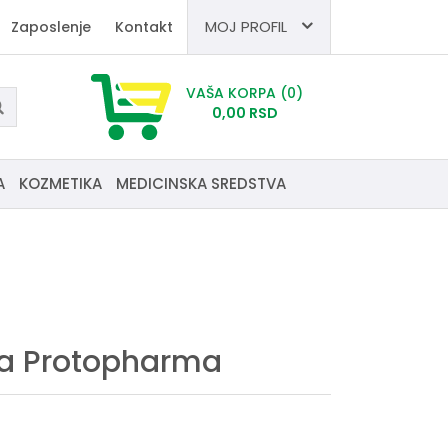
MOJ PROFIL
Zaposlenje
Kontakt
VAŠA KORPA
(0)
0,
00
RSD
A
KOZMETIKA
MEDICINSKA SREDSTVA
la Protopharma