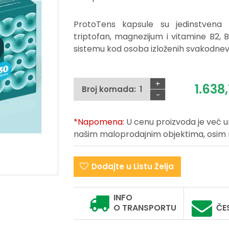
ProtoTens kapsule su jedinstvena 
triptofan, magnezijum i vitamine B2,
sistemu kod osoba izloženih svakodnev
+
1.638,
Broj komada:
-
*Napomena:
U cenu proizvoda je već 
našim maloprodajnim objektima, osim na 
Dodajte u Listu Želja
INFO
O TRANSPORTU
ČE