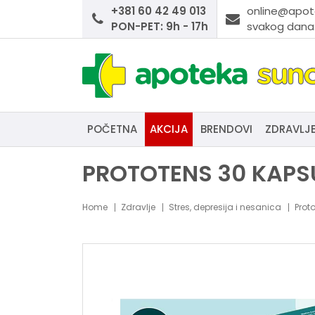
+381 60 42 49 013
online@apot
PON-PET: 9h - 17h
svakog dana:
POČETNA
AKCIJA
BRENDOVI
ZDRAVLJ
PROTOTENS 30 KAP
Home
Zdravlje
Stres, depresija i nesanica
Prot