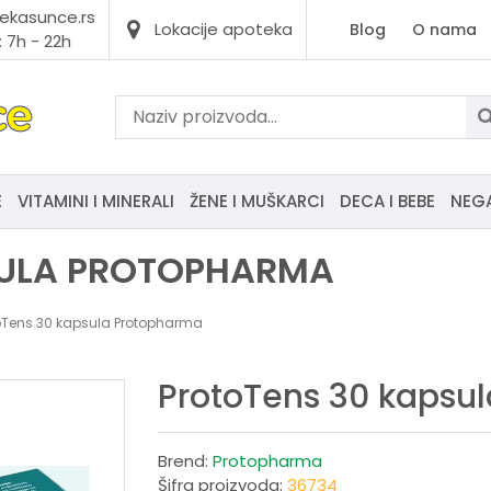
ekasunce.rs
Lokacije apoteka
Blog
O nama
 7h - 22h
E
VITAMINI I MINERALI
ŽENE I MUŠKARCI
DECA I BEBE
NEG
SULA PROTOPHARMA
oTens 30 kapsula Protopharma
ProtoTens 30 kapsu
Brend:
Protopharma
Šifra proizvoda:
36734