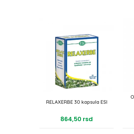
O
ex plus 30
RELAXERBE 30 kapsula ESI
a
rsd
864,
50
rsd