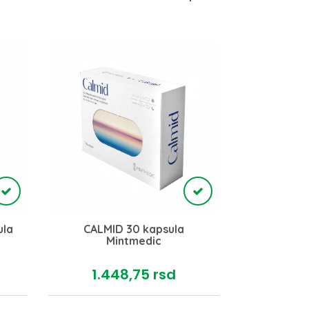
OPTIMEL M
ula
CALMID 30 kapsula
subling
Mintmedic
Opti
1.448,
75
rsd
84