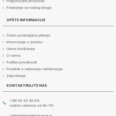
Preporučeni proizvodi
Poslednje sa našeg bloga
OPŠTE INFORMACIJE
Često postavljana pitanja
Informacije o dostavi
Uslovi korišćenja
O nama
Politika privatnosti
Pravilnik o rešavanju reklamacija
Zaposlenje
KONTAKTIRAJTE NAS
+381 60 42 49 013
radnim danima od 9h-17h
online@apotekasunce.rs