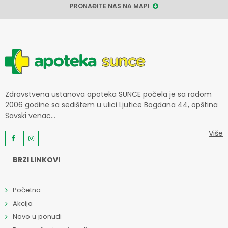
PRONAĐITE NAS NA MAPI
Zdravstvena ustanova apoteka SUNCE počela je sa radom
2006 godine sa sedištem u ulici Ljutice Bogdana 44, opština
Savski venac...
Više
BRZI LINKOVI
Početna
Akcija
Novo u ponudi