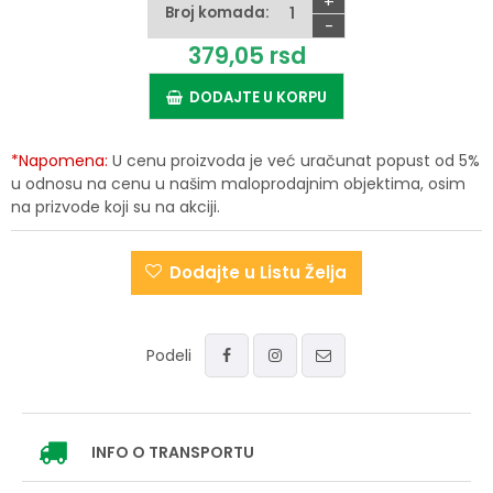
+
Broj komada:
-
379,
05
rsd
DODAJTE U KORPU
*Napomena:
U cenu proizvoda je već uračunat popust od 5%
u odnosu na cenu u našim maloprodajnim objektima, osim
na prizvode koji su na akciji.
Dodajte u Listu Želja
Podeli
INFO
O TRANSPORTU