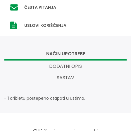
ČESTA PITANJA
USLOVI
KORIŠĆENJA
NAČIN UPOTREBE
DODATNI OPIS
SASTAV
- 1 oribletu postepeno otapati u ustima.