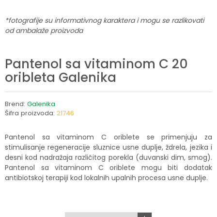
*fotografije su informativnog karaktera i mogu se razlikovati
od ambalaže proizvoda
Pantenol sa vitaminom C 20
oribleta Galenika
Brend:
Galenika
Šifra proizvoda:
21746
Pantenol sa vitaminom C oriblete se primenjuju za
stimulisanje regeneracije sluznice usne duplje, ždrela, jezika i
desni kod nadražaja različitog porekla (duvanski dim, smog).
Pantenol sa vitaminom C oriblete mogu biti dodatak
antibiotskoj terapiji kod lokalnih upalnih procesa usne duplje.