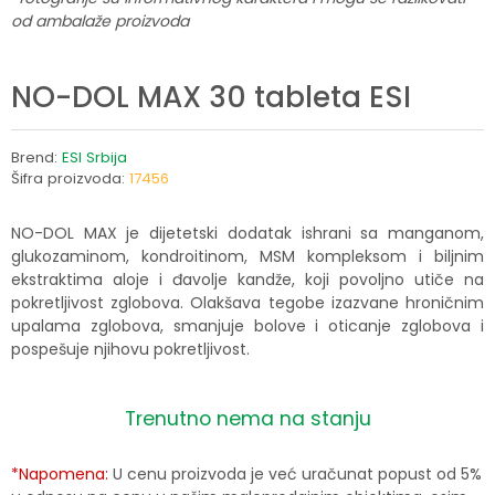
od ambalaže proizvoda
NO-DOL MAX 30 tableta ESI
Brend:
ESI Srbija
Šifra proizvoda:
17456
NO-DOL MAX je dijetetski dodatak ishrani sa manganom,
glukozaminom, kondroitinom, MSM kompleksom i biljnim
ekstraktima aloje i đavolje kandže, koji povoljno utiče na
pokretljivost zglobova. Olakšava tegobe izazvane hroničnim
upalama zglobova, smanjuje bolove i oticanje zglobova i
pospešuje njihovu pokretljivost.
Trenutno nema na stanju
*Napomena:
U cenu proizvoda je već uračunat popust od 5%