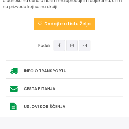
u odnosu na cenu u našim maloprodajnim objektima, osim
na prizvode koji su na akciji.
Dodajte u Listu Želja
Podeli
INFO
O TRANSPORTU
ČESTA PITANJA
USLOVI
KORIŠĆENJA