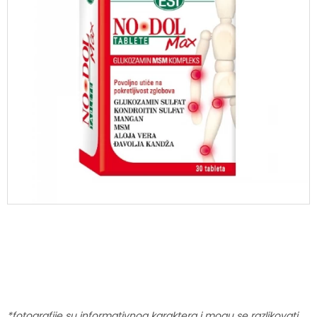
*fotografije su informativnog karaktera i mogu se razlikovati