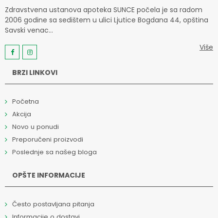
Zdravstvena ustanova apoteka SUNCE počela je sa radom
2006 godine sa sedištem u ulici Ljutice Bogdana 44, opština
Savski venac...
Više
BRZI LINKOVI
Početna
Akcija
Novo u ponudi
Preporučeni proizvodi
Poslednje sa našeg bloga
OPŠTE INFORMACIJE
Često postavljana pitanja
Informacije o dostavi