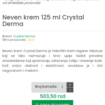
od ambalaže proizvoda
Neven krem 125 ml Crystal
Derma
Brend:
Crystal Derma
Šifra proizvoda:
2927
Neven krem Crystal Derma je hidrofilni krem lagane teksture
koji se lako razmazuje i brzo upija. Sadrži prirodne
antioksidanse koji sprečavaju oštećenja ćelija i starenje kože.
Koži vraća vlažnost i elastičnost, osvežava je i čini
negovanom i mekom.
+
Broj komada:
-
503,
50
rsd