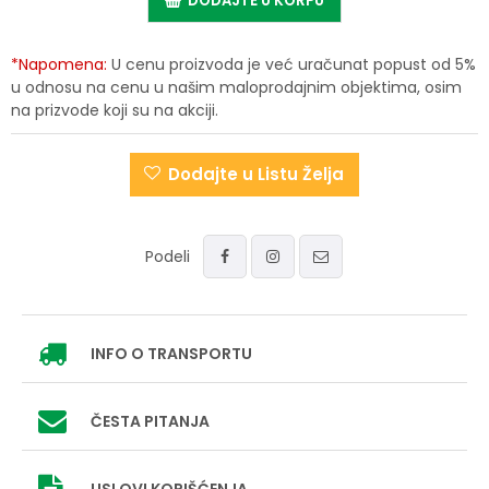
DODAJTE U KORPU
*Napomena:
U cenu proizvoda je već uračunat popust od 5%
u odnosu na cenu u našim maloprodajnim objektima, osim
na prizvode koji su na akciji.
Dodajte u Listu Želja
Podeli
INFO
O TRANSPORTU
ČESTA PITANJA
USLOVI
KORIŠĆENJA