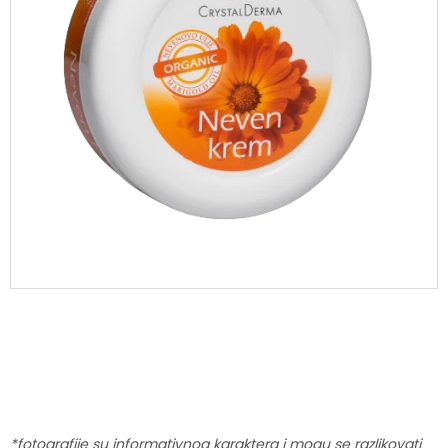
*fotografije su informativnog karaktera i mogu se razlikovati