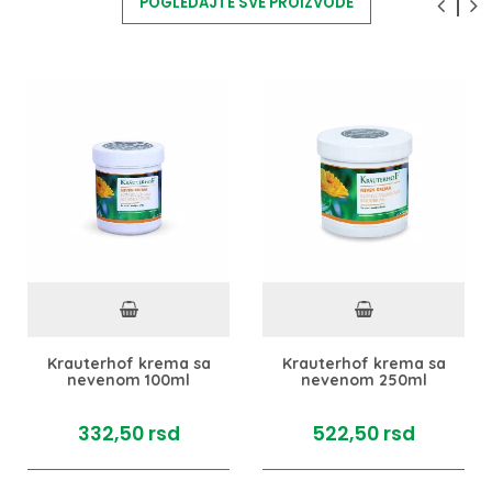
POGLEDAJTE SVE PROIZVODE
Krauterhof krema sa
Krauterhof krema sa
nevenom 100ml
nevenom 250ml
332,
50
rsd
522,
50
rsd