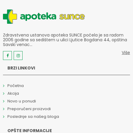
Zdravstvena ustanova apoteka SUNCE počela je sa radom
2006 godine sa sedištem u ulici Ljutice Bogdana 44, opština
Savski venac...
Više
BRZI LINKOVI
Početna
Akcija
Novo u ponudi
Preporučeni proizvodi
Poslednje sa našeg bloga
OPŠTE INFORMACIJE