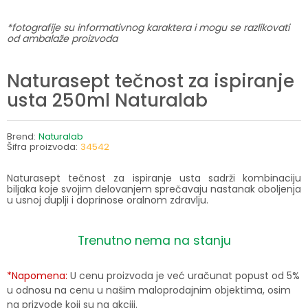
*fotografije su informativnog karaktera i mogu se razlikovati
od ambalaže proizvoda
Naturasept tečnost za ispiranje
usta 250ml Naturalab
Brend:
Naturalab
Šifra proizvoda:
34542
Naturasept tečnost za ispiranje usta sadrži kombinaciju
biljaka koje svojim delovanjem sprečavaju nastanak oboljenja
u usnoj duplji i doprinose oralnom zdravlju.
Trenutno nema na stanju
*Napomena:
U cenu proizvoda je već uračunat popust od 5%
u odnosu na cenu u našim maloprodajnim objektima, osim
na prizvode koji su na akciji.