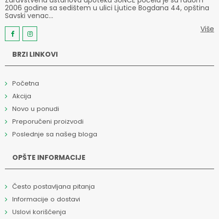
2006 godine sa sedištem u ulici Ljutice Bogdana 44, opština
Savski venac...
Više
BRZI LINKOVI
Početna
Akcija
Novo u ponudi
Preporučeni proizvodi
Poslednje sa našeg bloga
OPŠTE INFORMACIJE
Često postavljana pitanja
Informacije o dostavi
Uslovi korišćenja