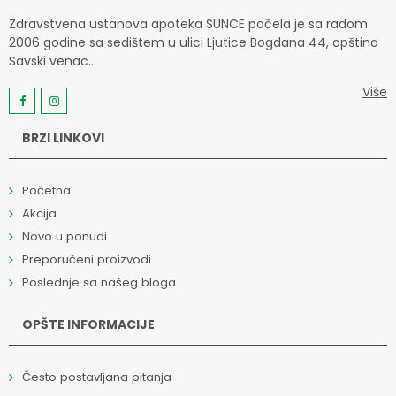
Zdravstvena ustanova apoteka SUNCE počela je sa radom
2006 godine sa sedištem u ulici Ljutice Bogdana 44, opština
Savski venac...
Više
BRZI LINKOVI
Početna
Akcija
Novo u ponudi
Preporučeni proizvodi
Poslednje sa našeg bloga
OPŠTE INFORMACIJE
Često postavljana pitanja