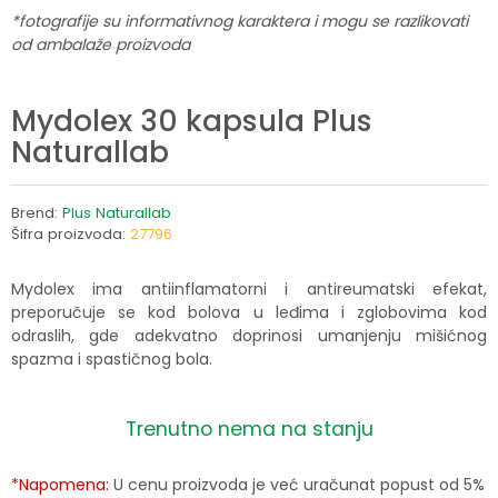
*fotografije su informativnog karaktera i mogu se razlikovati
od ambalaže proizvoda
Mydolex 30 kapsula Plus
Naturallab
Brend:
Plus Naturallab
Šifra proizvoda:
27796
Mydolex ima antiinflamatorni i antireumatski efekat,
preporučuje se kod bolova u leđima i zglobovima kod
odraslih, gde adekvatno doprinosi umanjenju mišićnog
spazma i spastičnog bola.
Trenutno nema na stanju
*Napomena:
U cenu proizvoda je već uračunat popust od 5%