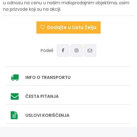
u odnosu na cenu u našim maloprodajnim objektima, osim
na prizvode koji su na akciji.
Dodajte u Listu Želja
Podeli
INFO
O TRANSPORTU
ČESTA PITANJA
USLOVI
KORIŠĆENJA