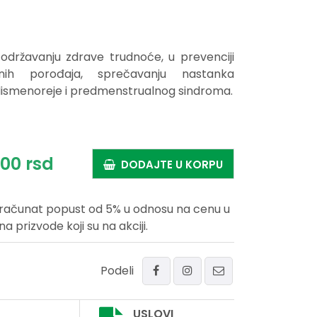
održavanju zdrave trudnoće, u prevenciji
ih porođaja, sprečavanju nastanka
dismenoreje i predmenstrualnog sindroma.
,
00
rsd
DODAJTE U KORPU
uračunat popust od 5% u odnosu na cenu u
prizvode koji su na akciji.
Podeli
USLOVI