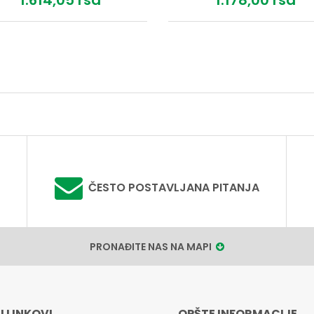
1.614,
05
rsd
1.178,
00
rsd
ČESTO POSTAVLJANA PITANJA
PRONAĐITE NAS NA MAPI
I LINKOVI
OPŠTE INFORMACIJE