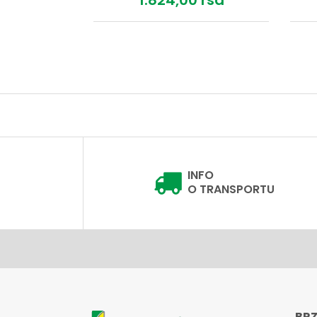
1.824,
00
rsd
INFO
O TRANSPORTU
BRZ