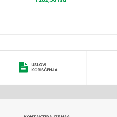
1.282,
50
rsd
USLOVI
KORIŠĆENJA
KONTAKTIRAJTE NAS