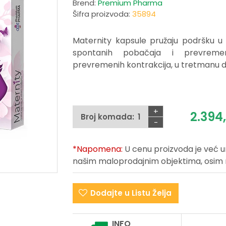
Brend:
Premium Pharma
Šifra proizvoda:
35894
Maternity kapsule pružaju podršku u 
spontanih pobačaja i prevremen
prevremenih kontrakcija, u tretmanu 
+
2.394
Broj komada:
-
*Napomena:
U cenu proizvoda je već 
našim maloprodajnim objektima, osim na 
Dodajte u Listu Želja
INFO