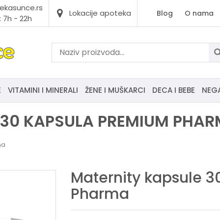
ekasunce.rs
Lokacije apoteka
Blog
O nama
 7h - 22h
E
VITAMINI I MINERALI
ŽENE I MUŠKARCI
DECA I BEBE
NEG
 30 KAPSULA PREMIUM PHA
ma
Maternity kapsule 
Pharma