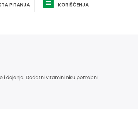
STA PITANJA
KORIŠĆENJA
i dojenja. Dodatni vitamini nisu potrebni.