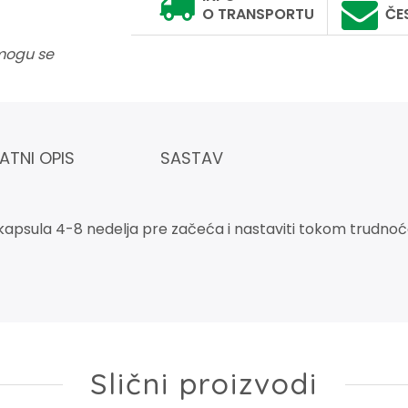
O TRANSPORTU
ČE
 mogu se
ATNI OPIS
SASTAV
kapsula 4-8 nedelja pre začeća i nastaviti tokom trudnoće 
Slični proizvodi