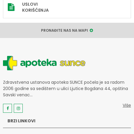
USLOVI
KORIŠĆENJA
PRONAĐITE NAS NA MAPI
Zdravstvena ustanova apoteka SUNCE počela je sa radom
2006 godine sa sedištem u ulici Ljutice Bogdana 44, opština
Savski venac...
Više
BRZI LINKOVI