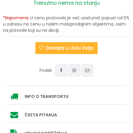
Trenutno nema na stanju
*Napomena:
U cenu proizvoda je već uračunat popust od 5%
u odnosu na cenu u našim maloprodajnim objektima, osim
na prizvode koji su na akciji.
Dodajte u Listu Želja
Podeli
INFO
O TRANSPORTU
ČESTA PITANJA