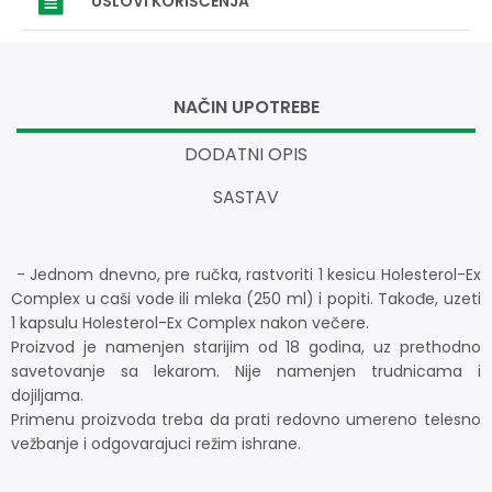
USLOVI
KORIŠĆENJA
NAČIN UPOTREBE
DODATNI OPIS
SASTAV
- Jednom dnevno, pre ručka, rastvoriti 1 kesicu Holesterol-Ex
Complex u caši vode ili mleka (250 ml) i popiti. Takođe, uzeti
1 kapsulu Holesterol-Ex Complex nakon večere.
Proizvod je namenjen starijim od 18 godina, uz prethodno
savetovanje sa lekarom. Nije namenjen trudnicama i
dojiljama.
Primenu proizvoda treba da prati redovno umereno telesno
vežbanje i odgovarajuci režim ishrane.