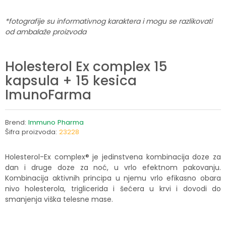
*fotografije su informativnog karaktera i mogu se razlikovati
od ambalaže proizvoda
Holesterol Ex complex 15
kapsula + 15 kesica
ImunoFarma
Brend:
Immuno Pharma
Šifra proizvoda:
23228
Holesterol-Ex complex® je jedinstvena kombinacija doze za
dan i druge doze za noć, u vrlo efektnom pakovanju.
Kombinacija aktivnih principa u njemu vrlo efikasno obara
nivo holesterola, triglicerida i šećera u krvi i dovodi do
smanjenja viška telesne mase.