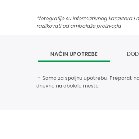
*fotografije su informativnog karaktera i
razlikovati od ambalaže proizvoda
NAČIN UPOTREBE
DOD
- Samo za spoljnu upotrebu. Preparat nanet
dnevno na obolelo mesto.