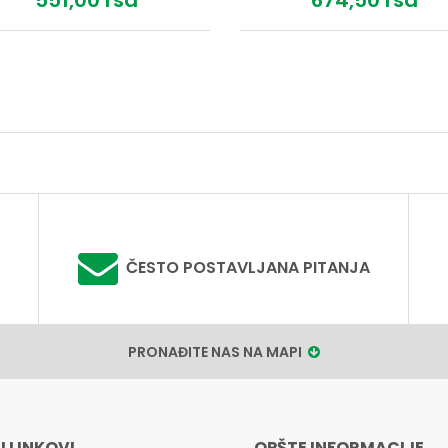
551,
00
rsd
674,
50
rsd
ČESTO POSTAVLJANA PITANJA
PRONAĐITE NAS NA MAPI
I LINKOVI
OPŠTE INFORMACIJE