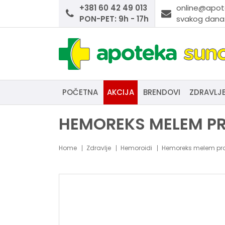
+381 60 42 49 013
online@apot
PON-PET: 9h - 17h
svakog dana:
POČETNA
AKCIJA
BRENDOVI
ZDRAVLJ
HEMOREKS MELEM P
Home
Zdravlje
Hemoroidi
Hemoreks melem pro