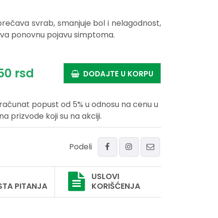
ečava svrab, smanjuje bol i nelagodnost,
ečava ponovnu pojavu simptoma.
50
rsd
DODAJTE U KORPU
uračunat popust od 5% u odnosu na cenu u
prizvode koji su na akciji.
Podeli
USLOVI
STA PITANJA
KORIŠĆENJA