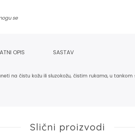
 mogu se
ATNI OPIS
SASTAV
i na čistu kožu ili sluzokožu, čistim rukama, u tankom slo
Slični proizvodi