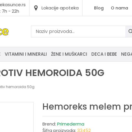
ekasunce.rs
Lokacije apoteka
Blog
O nama
 7h - 22h
E
VITAMINI I MINERALI
ŽENE I MUŠKARCI
DECA I BEBE
NEG
ROTIV HEMOROIDA 50G
tiv hemoroida 50g
Hemoreks melem pr
Brend:
Primederma
Šifra proizvoda:
33452