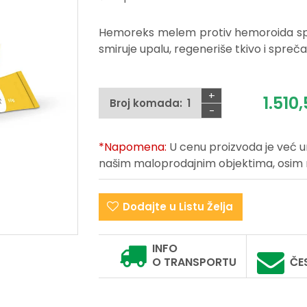
Hemoreks melem protiv hemoroida spr
smiruje upalu, regeneriše tkivo i spr
+
1.510,
Broj komada:
-
*Napomena:
U cenu proizvoda je već 
našim maloprodajnim objektima, osim na 
Dodajte u Listu Želja
INFO
O TRANSPORTU
ČE