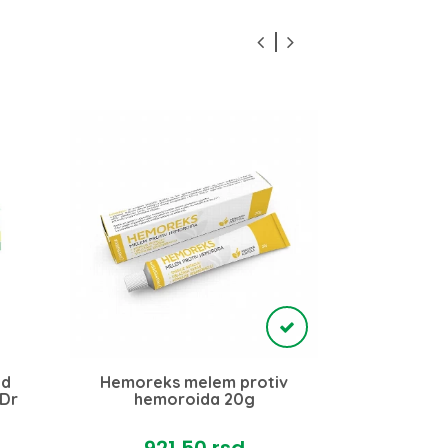
od
Hemoreks melem protiv
Kalcijum M
 Dr
hemoroida 20g
tabl