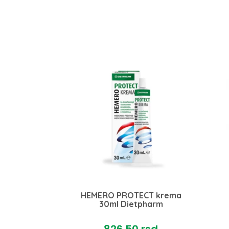
ex plus 30
HEMERO PROTECT krema
a
30ml Dietpharm