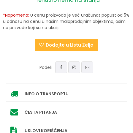
Trenutno nema na stanju
*Napomena:
U cenu proizvoda je već uračunat popust od 5%
u odnosu na cenu u našim maloprodajnim objektima, osim
na prizvode koji su na akciji.
Dodajte u Listu Želja
Podeli
INFO
O TRANSPORTU
ČESTA PITANJA
USLOVI
KORIŠĆENJA