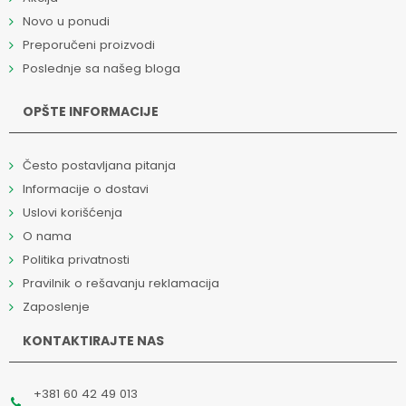
Novo u ponudi
Preporučeni proizvodi
Poslednje sa našeg bloga
OPŠTE INFORMACIJE
Često postavljana pitanja
Informacije o dostavi
Uslovi korišćenja
O nama
Politika privatnosti
Pravilnik o rešavanju reklamacija
Zaposlenje
KONTAKTIRAJTE NAS
+381 60 42 49 013