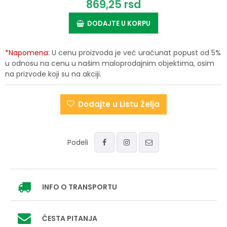
869,
25
rsd
DODAJTE U KORPU
*Napomena:
U cenu proizvoda je već uračunat popust od 5%
u odnosu na cenu u našim maloprodajnim objektima, osim
na prizvode koji su na akciji.
Dodajte u Listu Želja
Podeli
INFO
O TRANSPORTU
ČESTA PITANJA