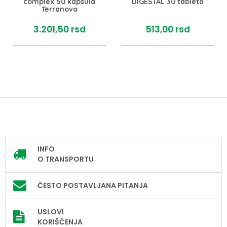
complex 50 kapsula
DIGESTAL 30 tableta
Terranova
3.201,
50
rsd
513,
00
rsd
INFO
O TRANSPORTU
ČESTO POSTAVLJANA PITANJA
USLOVI
KORIŠĆENJA