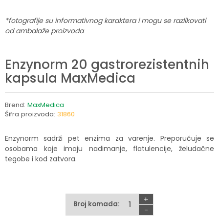
*fotografije su informativnog karaktera i mogu se razlikovati
od ambalaže proizvoda
Enzynorm 20 gastrorezistentnih
kapsula MaxMedica
Brend:
MaxMedica
Šifra proizvoda:
31860
Enzynorm sadrži pet enzima za varenje. Preporučuje se
osobama koje imaju nadimanje, flatulencije, želudačne
tegobe i kod zatvora.
+
Broj komada:
-