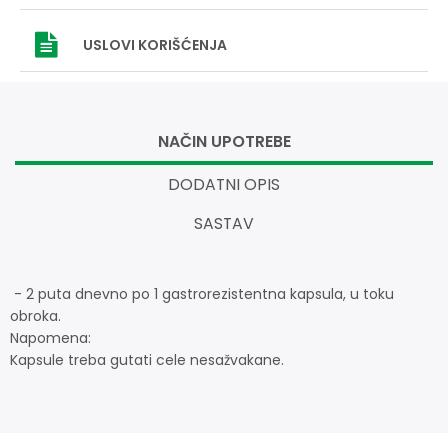
USLOVI
KORIŠĆENJA
NAČIN UPOTREBE
DODATNI OPIS
SASTAV
- 2 puta dnevno po 1 gastrorezistentna kapsula, u toku
obroka.
Napomena:
Kapsule treba gutati cele nesažvakane.