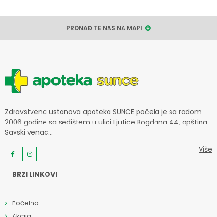
PRONAĐITE NAS NA MAPI
Zdravstvena ustanova apoteka SUNCE počela je sa radom
2006 godine sa sedištem u ulici Ljutice Bogdana 44, opština
Savski venac...
Više
BRZI LINKOVI
Početna
Akcija