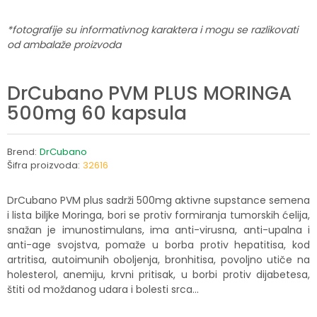
*fotografije su informativnog karaktera i mogu se razlikovati
od ambalaže proizvoda
DrCubano PVM PLUS MORINGA
500mg 60 kapsula
Brend:
DrCubano
Šifra proizvoda:
32616
DrCubano PVM plus sadrži 500mg aktivne supstance semena
i lista biljke Moringa, bori se protiv formiranja tumorskih ćelija,
snažan je imunostimulans, ima anti-virusna, anti-upalna i
anti-age svojstva, pomaže u borba protiv hepatitisa, kod
artritisa, autoimunih oboljenja, bronhitisa, povoljno utiče na
holesterol, anemiju, krvni pritisak, u borbi protiv dijabetesa,
štiti od moždanog udara i bolesti srca...