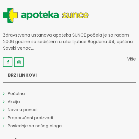
Zdravstvena ustanova apoteka SUNCE počela je sa radom
2006 godine sa sedištem u ulici Ljutice Bogdana 44, opština
Savski venac...
Više
BRZI LINKOVI
Početna
Akcija
Novo u ponudi
Preporučeni proizvodi
Poslednje sa našeg bloga