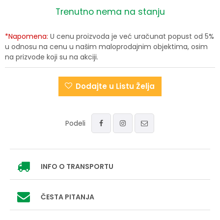
Trenutno nema na stanju
*Napomena:
U cenu proizvoda je već uračunat popust od 5%
u odnosu na cenu u našim maloprodajnim objektima, osim
na prizvode koji su na akciji.
Dodajte u Listu Želja
Podeli
INFO
O TRANSPORTU
ČESTA PITANJA