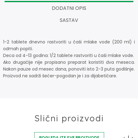
DODATNI OPIS
SASTAV
1-2 tablete dnevno rastvoriti u čaši mlake vode (200 ml) i
odmah popiti.
Deca od 4-13 godina: 1/2 tablete rastvoriti u čaši mlake vode.
Ako drugačije nije propisano preparat koristiti dva meseca.
Nakon pauze od mesec dana, ponoviti isto 2-3 puta godišnje.
Proizvod ne sadrži šećer-pogodan je i za dijabetičare.
Slični proizvodi
POGLEDAJTE SVE PROIZVODE