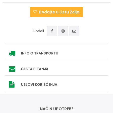
Dodajte u Listu Želja
Podeli
INFO
O TRANSPORTU
ČESTA PITANJA
USLOVI
KORIŠĆENJA
NAČIN UPOTREBE