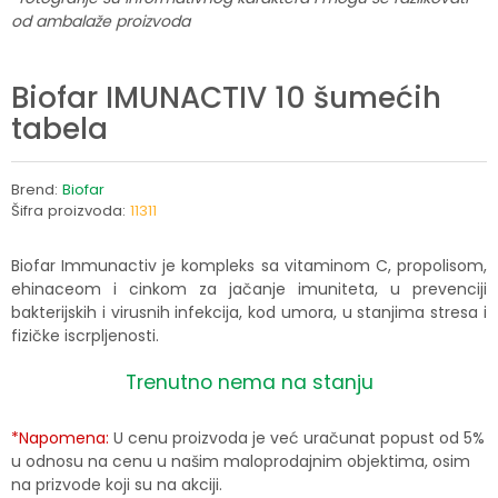
od ambalaže proizvoda
Biofar IMUNACTIV 10 šumećih
tabela
Brend:
Biofar
Šifra proizvoda:
11311
Biofar Immunactiv je kompleks sa vitaminom C, propolisom,
ehinaceom i cinkom za jačanje imuniteta, u prevenciji
bakterijskih i virusnih infekcija, kod umora, u stanjima stresa i
fizičke iscrpljenosti.
Trenutno nema na stanju
*Napomena:
U cenu proizvoda je već uračunat popust od 5%
u odnosu na cenu u našim maloprodajnim objektima, osim
na prizvode koji su na akciji.