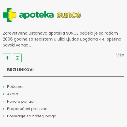
Zdravstvena ustanova apoteka SUNCE počela je sa radom
2006 godine sa sedištem u ulici Ljutice Bogdana 44, opština
Savski venac...
Više
BRZI LINKOVI
Početna
Akcija
Novo u ponudi
Preporučeni proizvodi
Poslednje sa našeg bloga