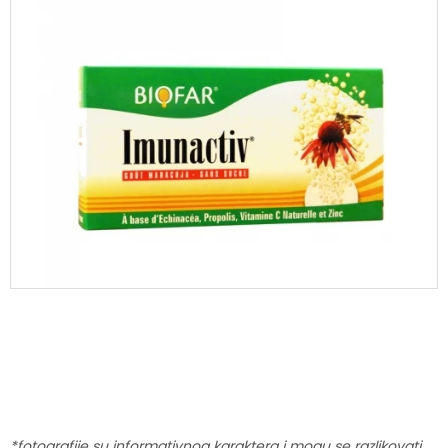
*fotografije su informativnog karaktera i mogu se razlikovati