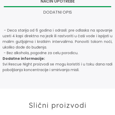
NAČIN UPOTREBE
DODATNI OPIS
- Deca starija od 6 godina i odrasli: pre odlaska na spavanje
uzeti 4 kapi direktno na jezik ili rastvoriti u čaši vode i ispijati u
malim gutljajima i kratkim intervalima. Ponoviti tokom noći,
ukoliko dođe do buđenja.
- Bez alkohola, pogodne za celu porodicu.
Dodatne informacije:
Svi Rescue Night proizvodi se mogu koristiti i u toku dana radi
poboljšanja koncentracije i smirivanja misli.
Slični proizvodi