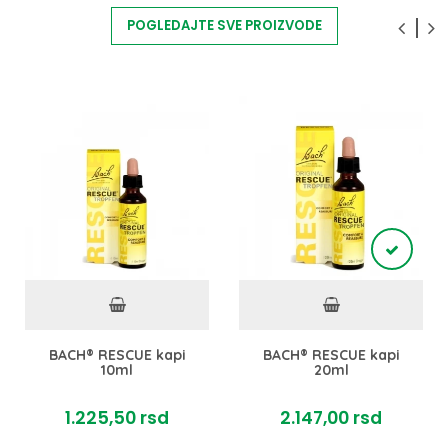
POGLEDAJTE SVE PROIZVODE
BACH® RESCUE kapi
BACH® RESCUE kapi
10ml
20ml
1.225,
50
rsd
2.147,
00
rsd