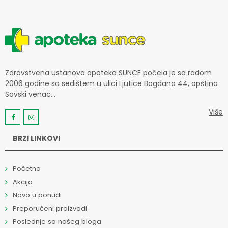
Zdravstvena ustanova apoteka SUNCE počela je sa radom
2006 godine sa sedištem u ulici Ljutice Bogdana 44, opština
Savski venac...
Više
BRZI LINKOVI
Početna
Akcija
Novo u ponudi
Preporučeni proizvodi
Poslednje sa našeg bloga