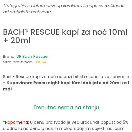
*fotografije su informativnog karaktera i mogu se razlikovati
od ambalaže proizvoda
BACH® RESCUE kapi za noć 10ml
+ 20ml
Brend:
DR.Bach Rescue
Šifra proizvoda:
30864
Rescue kapi za noć na bazi biljnih esencija za spavanje
Bach®
-
Kupovinom Rescu night kapi 10ml dobijate od 20ml za 1
rsd!
Trenutno nema na stanju
*Napomena:
U cenu proizvoda je već uračunat popust od 5%
u odnosu na cenu u našim maloprodajnim objektima, osim