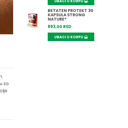
UBACI U KORPU
BETATEN PROTEKT 30
KAPSULA STRONG
NATURE®
893,
00
RSD
UBACI U KORPU
JEKODERM 25MG
GALENIKA
532,
00
RSD
UBACI U KORPU
n.
SOLGAR BETA
KAROTEN 7MG 60
u za
KAPSULA
olje
2.783,
50
RSD
UBACI U KORPU
BETA KAROTEN 6MG
100 GEL KAPUSLA
NATURAL WEALTH