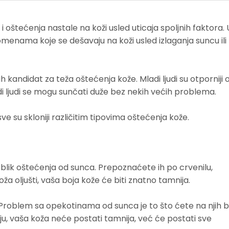
i oštećenja nastale na koži usled uticaja spoljnih faktora. 
nama koje se dešavaju na koži usled izlaganja suncu ili
kandidat za teža oštećenja kože. Mladi ljudi su otporniji 
ladi ljudi se mogu sunčati duže bez nekih većih problema.
 sve su skloniji različitim tipovima oštećenja kože.
blik oštećenja od sunca. Prepoznaćete ih po crvenilu,
a oljušti, vaša boja kože će biti znatno tamnija.
 Problem sa opekotinama od sunca je to što ćete na njih bi
ju, vaša koža neće postati tamnija, već će postati sve