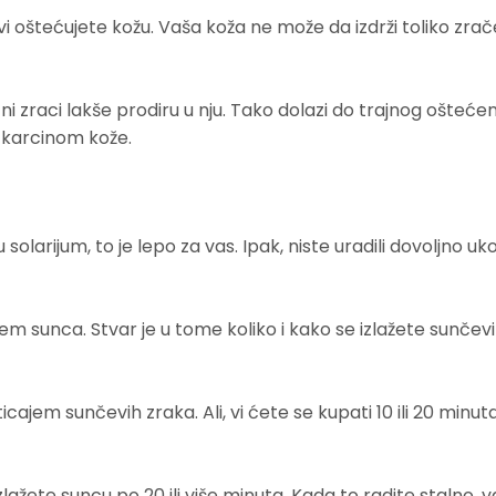
vi oštećujete kožu. Vaša koža ne može da izdrži toliko zrače
etni zraci lakše prodiru u nju. Tako dolazi do trajnog ošteće
e karcinom kože.
 solarijum, to je lepo za vas. Ipak, niste uradili dovoljno uko
jem sunca. Stvar je u tome koliko i kako se izlažete sunčev
cajem sunčevih zraka. Ali, vi ćete se kupati 10 ili 20 minut
lažete suncu po 20 ili više minuta. Kada to radite stalno, 