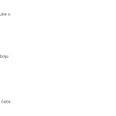
uke o
boju
a ćete