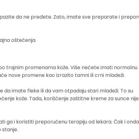
pazite da ne pređete. Zato, imate sve preparate i prepor
ajna oštećenja.
 po trajnim promenama kože. Više nećete imati normalnu 
taće nove promene kao izrazito tamni ili crni mladeži.
te da imate fleke ili da vam otpadaju stari mladeži. To su
tećenje kože. Tada, korišćenje zaštitne kreme za sunce nije
i ga i koristiti preporučenu terapiju od lekara. Čak i ond
 stanje.