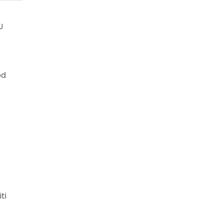
U
od
ti