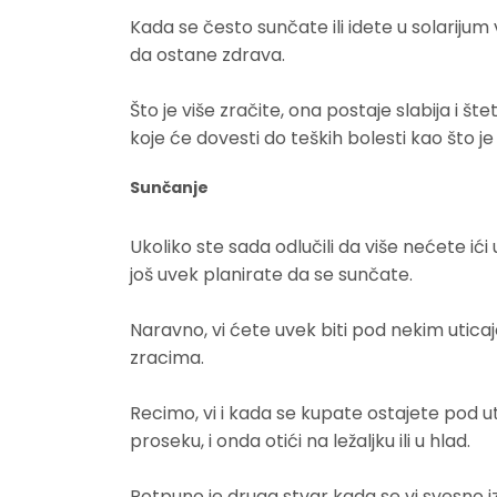
Kada se često sunčate ili idete u solarijum 
da ostane zdrava.
Što je više zračite, ona postaje slabija i št
koje će dovesti do teških bolesti kao što j
Sunčanje
Ukoliko ste sada odlučili da više nećete ići u
još uvek planirate da se sunčate.
Naravno, vi ćete uvek biti pod nekim utica
zracima.
Recimo, vi i kada se kupate ostajete pod uti
proseku, i onda otići na ležaljku ili u hlad.
Potpuno je druga stvar kada se vi svesno iz