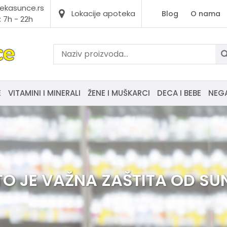
ekasunce.rs
Lokacije apoteka
Blog
O nama
 7h - 22h
E
VITAMINI I MINERALI
ŽENE I MUŠKARCI
DECA I BEBE
NEG
TO JE VAŽNA ZAŠTITA OD SU