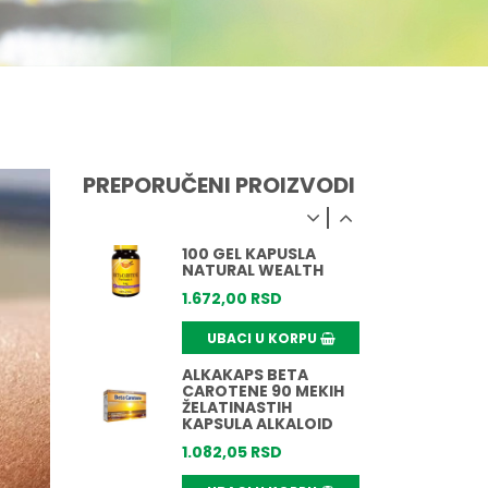
532,
00
RSD
UBACI U KORPU
SOLGAR BETA
KAROTEN 7MG 60
KAPSULA
2.783,
50
RSD
PREPORUČENI PROIZVODI
UBACI U KORPU
BETA KAROTEN 6MG
100 GEL KAPUSLA
NATURAL WEALTH
1.672,
00
RSD
UBACI U KORPU
ALKAKAPS BETA
CAROTENE 90 MEKIH
ŽELATINASTIH
KAPSULA ALKALOID
1.082,
05
RSD