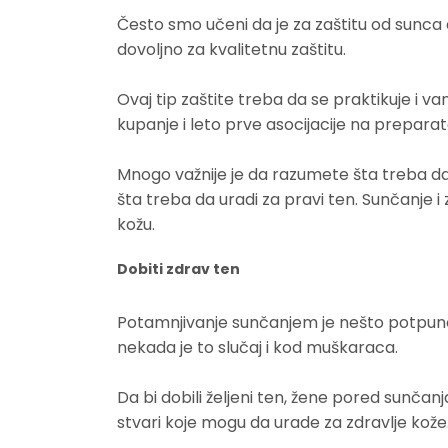
Često smo učeni da je za zaštitu od sunca
dovoljno za kvalitetnu zaštitu.
Ovaj tip zaštite treba da se praktikuje i va
kupanje i leto prve asocijacije na preparat
Mnogo važnije je da razumete šta treba da 
šta treba da uradi za pravi ten. Sunčanje i 
kožu.
Dobiti zdrav ten
Potamnjivanje sunčanjem je nešto potpuno
nekada je to slučaj i kod muškaraca.
Da bi dobili željeni ten, žene pored sunčanj
stvari koje mogu da urade za zdravlje kože