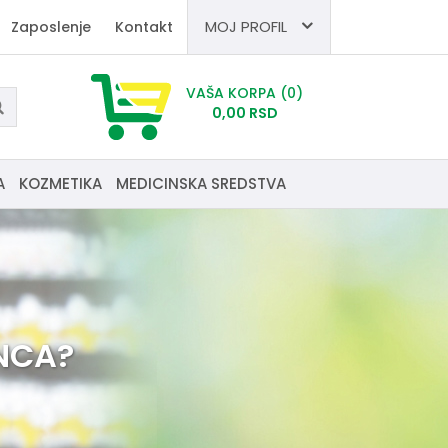
MOJ PROFIL
Zaposlenje
Kontakt
VAŠA KORPA
(0)
0,
00
RSD
A
KOZMETIKA
MEDICINSKA SREDSTVA
BETATEN PROTEKT 30
KAPSULA STRONG
NATURE®
NCA?
893,
00
RSD
UBACI U KORPU
JEKODERM 25MG
GALENIKA