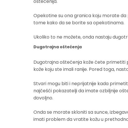
oštećenija.
Opekotine su ona granica koju morate da 
tome kako da se borite sa opekotinama.
Ukoliko to ne možete, onda nastaju dugotr
Dugotrajna oštećenja
Dugotrajna oštećenja kože ćete primetiti
kože koju ste imali ranije. Pored toga, nas
Stvari mogu biti i neprijatnije kada primeti
najčešći pokazatelji da imate ozbiljnije oš
dovoljno.
Onda se morate skloniti sa sunce, izbegavat
imati problem da vratite kožu u prethodno