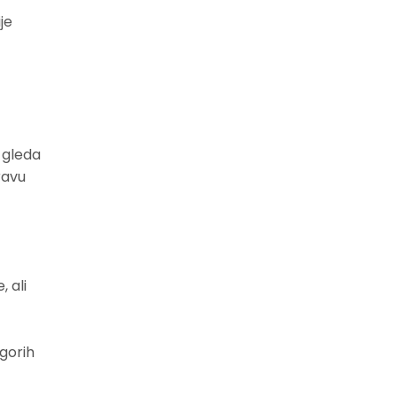
1.672,
00
RSD
je
UBACI U KORPU
ALKAKAPS BETA
CAROTENE 90 MEKIH
ŽELATINASTIH
KAPSULA ALKALOID
1.082,
05
RSD
 gleda
UBACI U KORPU
ravu
BETATEN PROTEKT 30
KAPSULA STRONG
NATURE®
893,
00
RSD
UBACI U KORPU
 ali
jgorih