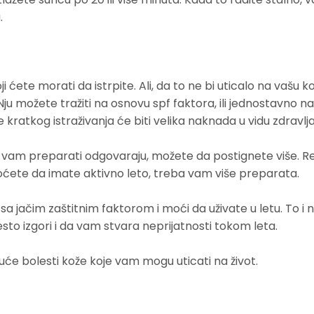
.
 ćete morati da istrpite. Ali, da to ne bi uticalo na vašu ko
Nju možete tražiti na osnovu spf faktora, ili jednostavno na
 kratkog istraživanja će biti velika naknada u vidu zdravlja
ji vam preparati odgovaraju, možete da postignete više. R
hoćete da imate aktivno leto, treba vam više preparata.
ačim zaštitnim faktorom i moći da uživate u letu. To i n
sto izgori i da vam stvara neprijatnosti tokom leta.
uće bolesti kože koje vam mogu uticati na život.