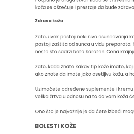
koža se oštećuje i prestaje da bude zdrava
Zdrava koža
Zato, uvek postoji neki nivo osunčavanja koji
postoji zaštita od sunca u vidu preparata. 
nešto što sadrži beta karoten. Cena krajnje
Zato, kada znate kakav tip kože imate, ko
ako znate da imate jako osetljivu kožu, a 
Uzimaćete određene suplemente i kremu sa j
velika žrtva u odnosu na to da vam koža če
Ono što je najvažnije je da ćete izbeći mog
BOLESTI KOŽE