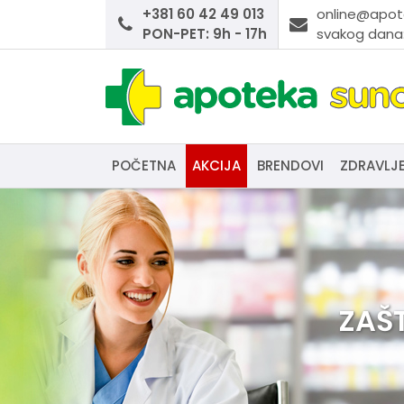
+381 60 42 49 013
online@apot
PON-PET: 9h - 17h
svakog dana:
POČETNA
AKCIJA
BRENDOVI
ZDRAVLJ
ZAŠ