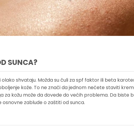
OD SUNCA?
i olako shvataju. Možda su čuli za spf faktor ili beta karote
oboljenje kože. To ne znači da jednom nećete staviti krem
riga za kožu može da dovede do većih problema. Da biste b
e osnovne zablude o zaštiti od sunca.