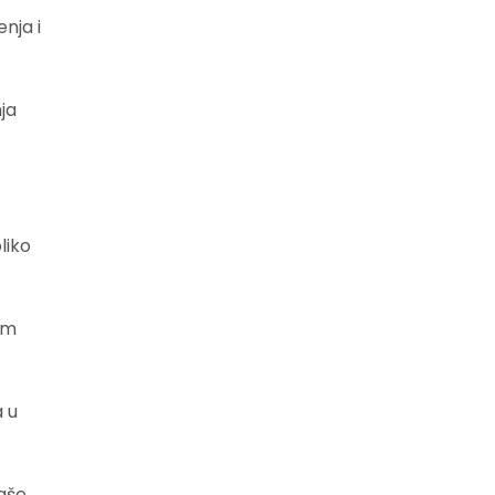
nja i
nja
liko
im
a u
vaše