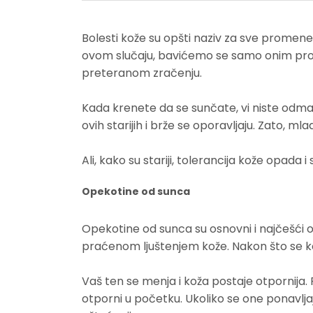
Bolesti kože su opšti naziv za sve promene 
ovom slučaju, bavićemo se samo onim prome
preteranom zračenju.
Kada krenete da se sunčate, vi niste odmah 
ovih starijih i brže se oporavljaju. Zato, m
Ali, kako su stariji, tolerancija kože opada i
Opekotine od sunca
Opekotine od sunca su osnovni i najčešći o
praćenom ljuštenjem kože. Nakon što se kož
Vaš ten se menja i koža postaje otpornija.
otporni u početku. Ukoliko se one ponavlja