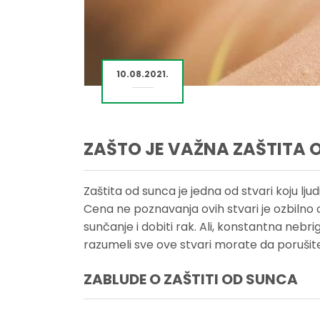
10.08.2021.
ZAŠTO JE VAŽNA ZAŠTITA 
Zaštita od sunca je jedna od stvari koju ljud
Cena ne poznavanja ovih stvari je ozbilno 
sunčanje i dobiti rak. Ali, konstantna neb
razumeli sve ove stvari morate da porušit
ZABLUDE O ZAŠTITI OD SUNCA