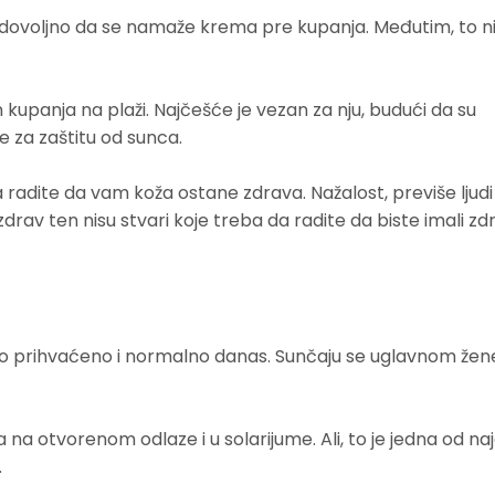
 dovoljno da se namaže krema pre kupanja. Međutim, to ni
n kupanja na plaži. Najčešće je vezan za nju, budući da su
e za zaštitu od sunca.
radite da vam koža ostane zdrava. Nažalost, previše ljudi
zdrav ten nisu stvari koje treba da radite da biste imali zd
 prihvaćeno i normalno danas. Sunčaju se uglavnom žene,
a na otvorenom odlaze i u solarijume. Ali, to je jedna od na
.