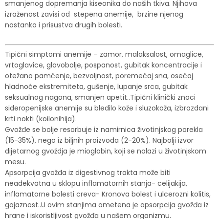
smanjenog dopremanja kiseonika do naših tkiva. Njihova
izraženost zavisi od stepena anemije, brzine njenog
nastanka i prisustva drugih bolesti.
Tipični simptomi anemije – zamor, malaksalost, omaglice,
vrtoglavice, glavobolje, pospanost, gubitak koncentracije i
otežano pamćenje, bezvoljnost, poremećaj sna, osećaj
hladnoće ekstremiteta, gušenje, lupanje srca, gubitak
seksualnog nagona, smanjen apetit..Tipični klinički znaci
sideropenijske anemije su bledilo kože i sluzokoža, izbrazdani
krti nokti (koilonihija).
Gvožđe se bolje resorbuje iz namirnica životinjskog porekla
(15-35%), nego iz biljnih proizvoda (2-20%). Najbolji izvor
dijetarnog gvoždja je mioglobin, koji se nalazi u životinjskom
mesu.
Apsorpcija gvožđa iz digestivnog trakta može biti
neadekvatna u sklopu inflamatornih stanja- celijakija,
inflamatorne bolesti creva- Kronova bolest i ulcerozni kolitis,
gojaznost..U ovim stanjima ometena je apsorpcija gvožđa iz
hrane i iskoristljivost gvožđa u našem organizmu.