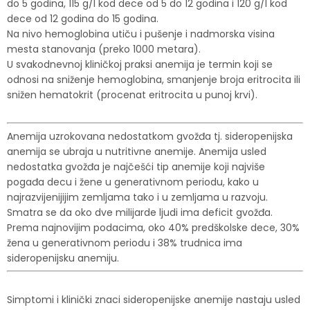
do 5 godina, 115 g/l kod dece od 5 do 12 godina i 120 g/l kod
dece od 12 godina do 15 godina.
Na nivo hemoglobina utiču i pušenje i nadmorska visina
mesta stanovanja (preko 1000 metara).
U svakodnevnoj kliničkoj praksi anemija je termin koji se
odnosi na sniženje hemoglobina, smanjenje broja eritrocita ili
snižen hematokrit (procenat eritrocita u punoj krvi).
Anemija uzrokovana nedostatkom gvožđa tj. sideropenijska
anemija se ubraja u nutritivne anemije. Anemija usled
nedostatka gvožđa je najčešći tip anemije koji najviše
pogađa decu i žene u generativnom periodu, kako u
najrazvijenijijim zemljama tako i u zemljama u razvoju.
Smatra se da oko dve milijarde ljudi ima deficit gvožđa.
Prema najnovijim podacima, oko 40% predškolske dece, 30%
žena u generativnom periodu i 38% trudnica ima
sideropenijsku anemiju.
Simptomi i klinički znaci sideropenijske anemije nastaju usled