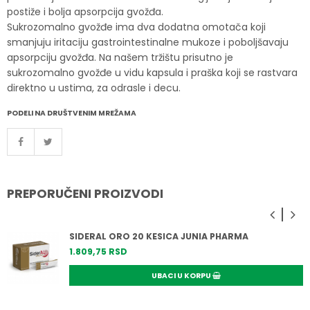
postiže i bolja apsorpcija gvožđa.
Sukrozomalno gvožđe ima dva dodatna omotača koji
smanjuju iritaciju gastrointestinalne mukoze i poboljšavaju
apsorpciju gvožđa. Na našem tržištu prisutno je
sukrozomalno gvožđe u vidu kapsula i praška koji se rastvara
direktno u ustima, za odrasle i decu.
PODELI NA DRUŠTVENIM MREŽAMA
PREPORUČENI PROIZVODI
SIDERAL ORO 20 KESICA JUNIA PHARMA
1.809,
75
RSD
UBACI U KORPU