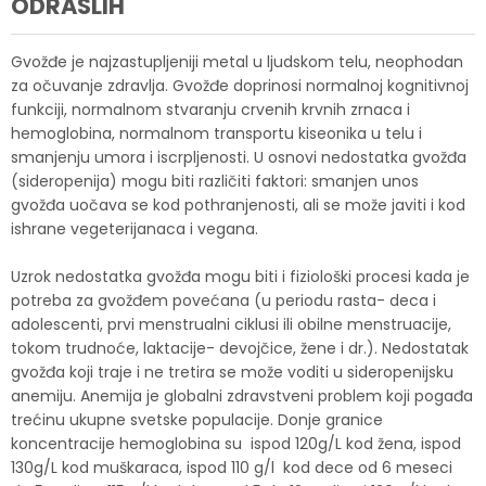
ODRASLIH
Gvožđe je najzastupljeniji metal u ljudskom telu, neophodan
za očuvanje zdravlja. Gvožđe doprinosi normalnoj kognitivnoj
funkciji, normalnom stvaranju crvenih krvnih zrnaca i
hemoglobina, normalnom transportu kiseonika u telu i
smanjenju umora i iscrpljenosti. U osnovi nedostatka gvožđa
(sideropenija) mogu biti različiti faktori: smanjen unos
gvožđa uočava se kod pothranjenosti, ali se može javiti i kod
ishrane vegeterijanaca i vegana.
Uzrok nedostatka gvožđa mogu biti i fiziološki procesi kada je
potreba za gvožđem povećana (u periodu rasta- deca i
adolescenti, prvi menstrualni ciklusi ili obilne menstruacije,
tokom trudnoće, laktacije- devojčice, žene i dr.). Nedostatak
gvožđa koji traje i ne tretira se može voditi u sideropenijsku
anemiju. Anemija je globalni zdravstveni problem koji pogađa
trećinu ukupne svetske populacije. Donje granice
koncentracije hemoglobina su ispod 120g/L kod žena, ispod
130g/L kod muškaraca, ispod 110 g/l kod dece od 6 meseci