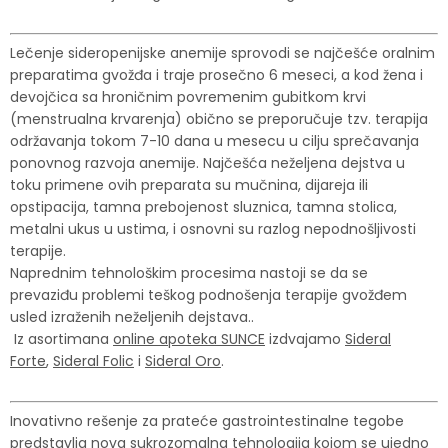
Lečenje sideropenijske anemije sprovodi se najčešće oralnim
preparatima gvožđa i traje prosečno 6 meseci, a kod žena i
devojčica sa hroničnim povremenim gubitkom krvi
(menstrualna krvarenja) obično se preporučuje tzv. terapija
održavanja tokom 7-10 dana u mesecu u cilju sprečavanja
ponovnog razvoja anemije. Najčešća neželjena dejstva u
toku primene ovih preparata su mučnina, dijareja ili
opstipacija, tamna prebojenost sluznica, tamna stolica,
metalni ukus u ustima, i osnovni su razlog nepodnošljivosti
terapije.
Naprednim tehnološkim procesima nastoji se da se
prevaziđu problemi teškog podnošenja terapije gvožđem
usled izraženih neželjenih dejstava..
Iz asortimana
online apoteka SUNCE
izdvajamo
Sideral
Forte
,
Sideral Folic
i
Sideral Oro
.
Inovativno rešenje za prateće gastrointestinalne tegobe
predstavlja nova sukrozomalna tehnologija kojom se ujedno