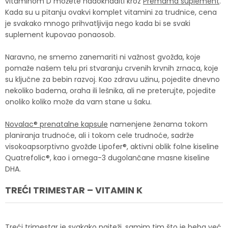
vitaminom D možete nadoknaditi kroz
Premama suplement
.
Kada su u pitanju ovakvi komplet vitamini za trudnice, cena
je svakako mnogo prihvatljivija nego kada bi se svaki
suplement kupovao ponaosob.
Naravno, ne smemo zanemariti ni važnost gvožđa, koje
pomaže našem telu pri stvaranju crvenih krvnih zrnaca, koje
su ključne za bebin razvoj. Kao zdravu užinu, pojedite dnevno
nekoliko badema, oraha ili lešnika, ali ne preterujte, pojedite
onoliko koliko može da vam stane u šaku.
Novalac® prenatalne kapsule
namenjene ženama tokom
planiranja trudnoće, ali i tokom cele trudnoće, sadrže
visokoapsorptivno gvožđe Lipofer®, aktivni oblik folne kiseline
Quatrefolic®, kao i omega-3 dugolančane masne kiseline
DHA.
TREĆI TRIMESTAR – VITAMIN K
Treći trimestar je svakako najteži, samim tim što je beba već