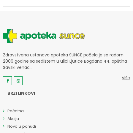
Zdravstvena ustanova apoteka SUNCE počela je sa radom
2006 godine sa sedištem u ulici Ljutice Bogdana 44, opština
Savski venac...
Više
BRZI LINKOVI
Početna
Akcija
Novo u ponudi