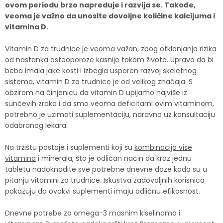
ovom periodu brzo napreduje i razvija se. Takođe,
veoma je važno da unosite dovoljne količine kalcijuma i
vitamina D.
Vitamin D za trudnice je veoma važan, zbog otklanjanja rizika
od nastanka osteoporoze kasnije tokom života. Upravo da bi
beba imala jake kosti i izbegla usporen razvoj skeletnog
sistema, vitamin D za trudnice je od velikog značaja. S
obzirom na činjenicu da vitamin D upijamo najviše iz
sunčevih zraka i da smo veoma deficitarni ovim vitaminom,
potrebno je uzimati suplementaciju, naravno uz konsultaciju
odabranog lekara.
Na tržištu postoje i suplementi koji su
kombinacija više
vitamina
i minerala, što je odličan način da kroz jednu
tabletu nadoknadite sve potrebne dnevne doze kada su u
pitanju vitamini za trudnice. Iskustva zadovoljnih korisnica
pokazuju da ovakvi suplementi imaju odličnu efikasnost.
Dnevne potrebe za omega-3 masnim kiselinama i