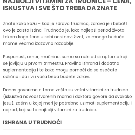
NAJBOLJI VITAMINI ZA TRUDNICE – CENA,
ISKUSTVA I SVE ŠTO TREBA DA ZNATE
Znate kako kažu – kad je zdrava trudnica, zdrava je i beba! I
ovo je zaista istina. Trudnoća je, iako najlepši period života
tokom koga žena u sebi nosi novi život, za mnoge buduće
mame veoma izazovno razdoblje.
Pospanost, umor, mučnine, samo su neki od simptoma koji
se javljaju u prvom trimestru. Pravilna ishrana i dodatna
suplementacija i te kako mogu pomoći da se osećate
odlično i da i vi i vaša beba budete zdravi.
Danas govorimo o tome zašto su važni vitamini za trudnice
(iskustva novoostvarenih mama i doktora govore da svakako
jesu), zatim u kojoj meri je potrebno uzimati suplementaciju i
najzad, koji su to najbolji vitamini za trudnice.
ISHRANA U TRUDNOĆI