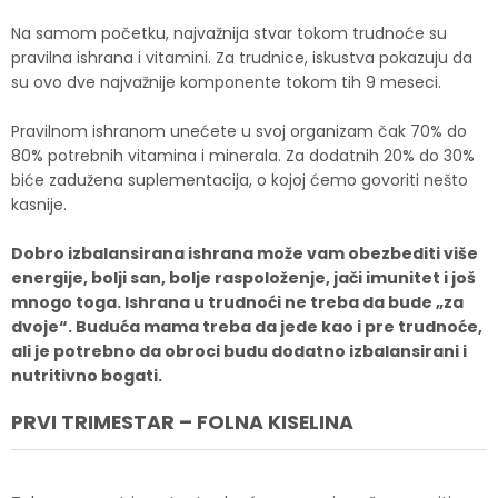
Na samom početku, najvažnija stvar tokom trudnoće su
pravilna ishrana i vitamini. Za trudnice, iskustva pokazuju da
su ovo dve najvažnije komponente tokom tih 9 meseci.
Pravilnom ishranom unećete u svoj organizam čak 70% do
80% potrebnih vitamina i minerala. Za dodatnih 20% do 30%
biće zadužena suplementacija, o kojoj ćemo govoriti nešto
kasnije.
Dobro izbalansirana ishrana može vam obezbediti više
energije, bolji san, bolje raspoloženje, jači imunitet i još
mnogo toga. Ishrana u trudnoći ne treba da bude „za
dvoje“. Buduća mama treba da jede kao i pre trudnoće,
ali je potrebno da obroci budu dodatno izbalansirani i
nutritivno bogati.
PRVI TRIMESTAR – FOLNA KISELINA