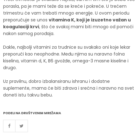
porasla, pa je mami teže da se kreće i pokreće. U trećem
trimestru će vam trebati mnogo energije. U ovom periodu
preporučuje se unos
vitamina K, koji je izuzetno važan u
koagulaciji krvi
, što će svakoj mami biti mnogo od pomoći
nakon samog porođaja.
Dakle, najbolji vitamini za trudnice su svakako oni koje lekar
preporuči kao neophodne. Među njima su naravno folna
kiselina, vitamin d, K, B6 gvožđe, omega-3 masne kiseline i
drugo.
Uz pravilnu, dobro izbalansiranu ishranu i dodatne
suplemente, mama će biti zdrava i srećna i naravno na svet
doneti istu takvu bebu.
PODELI NA DRUŠTVENIM MREŽAMA