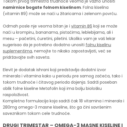
Tokom prvog trimestra trudnoće veoma je važno unositi
namirnice bogate folnom kiselinom
. Folna kiselina
(vitamin B9) može se naći u žitaricama i zelenom povrću.
Odmah posle nje veoma bitan je i
vitamin B6
koji se može
naći u krompiru, bananama, pistaćima, leblebijama, ali i
mesu – pačetini, ćuretini, piletini. Ukoliko vam je vaš lekar
sugerisao da je potrebno dodatno unositi
folnu kiselinu
suplementima
, nemojte to nikako zapostavljati, već se
pridržavajte svih saveta.
Elevit je dodatak ishrani koji predstavlja dodatni izvor
minerala i vitamina kako u periodu pre samog začeća, tako i
tokom trudnoće i čitavog perioda dojenja. Sadrži poseban
oblik folne kiseline Metafolin koji ima bolju biološku
raspoloživost.
Kompletna formulacija koja sadrži čak 18 vitamina i minerala i
280mg omega-3 masne kiseline, što ga čini savršenim
saveznikom tokom cele trudnoće.
DRUGI TRIMESTAR – OMEGA-3 MASNE KISELINE I