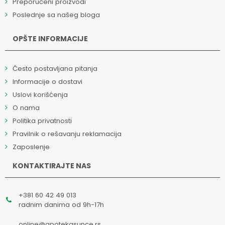
Preporučeni proizvodi
Poslednje sa našeg bloga
OPŠTE INFORMACIJE
Često postavljana pitanja
Informacije o dostavi
Uslovi korišćenja
O nama
Politika privatnosti
Pravilnik o rešavanju reklamacija
Zaposlenje
KONTAKTIRAJTE NAS
+381 60 42 49 013
radnim danima od 9h-17h
online@apotekasunce.rs