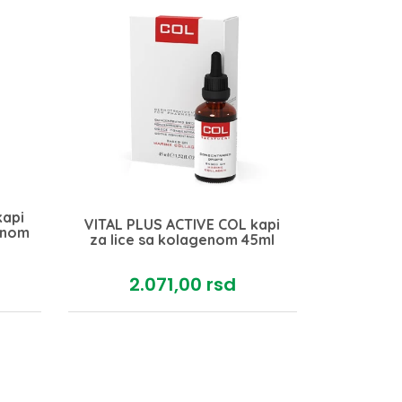
kapi
VITAL PLUS ACTIVE COL kapi
linom
za lice sa kolagenom 45ml
2.071,
00
rsd