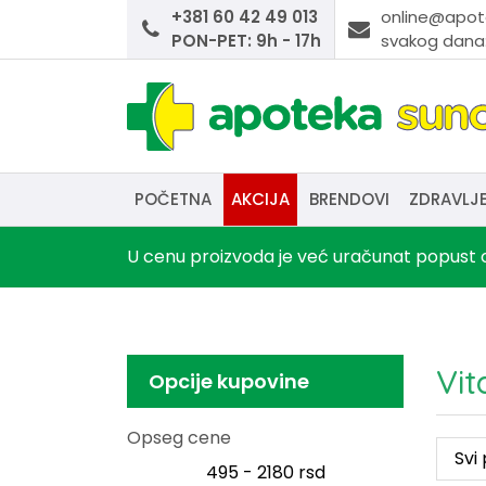
+381 60 42 49 013
online@apot
PON-PET: 9h - 17h
svakog dana:
POČETNA
AKCIJA
BRENDOVI
ZDRAVLJ
U cenu proizvoda je već uračunat popust o
Vit
Opcije kupovine
Opseg cene