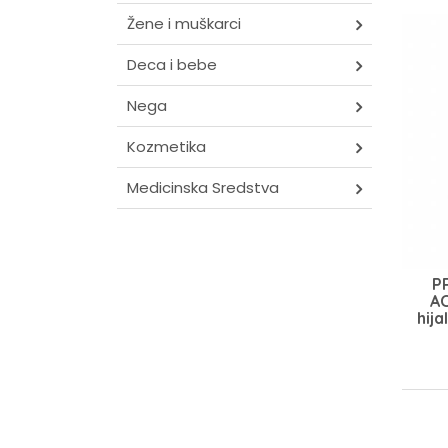
Žene i muškarci
Deca i bebe
Nega
Kozmetika
Medicinska Sredstva
P
AC
hij