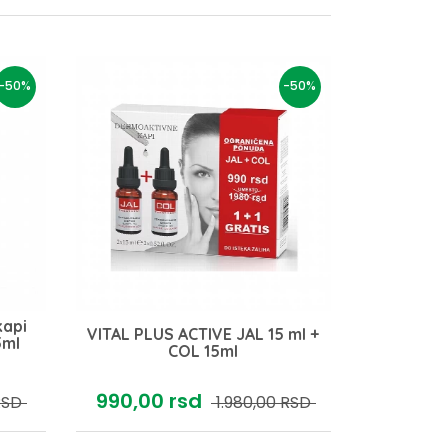
-50%
-50%
kapi
VITAL PLUS ACTIVE JAL 15 ml +
5ml
COL 15ml
990,
00
rsd
RSD
1.980,
00
RSD