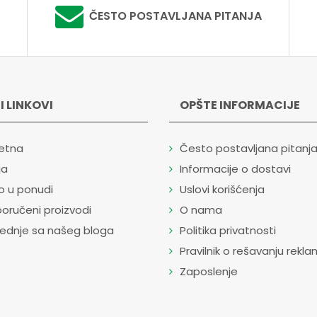
ČESTO POSTAVLJANA PITANJA
I LINKOVI
OPŠTE INFORMACIJE
etna
Često postavljana pitanj
ja
Informacije o dostavi
o u ponudi
Uslovi korišćenja
oručeni proizvodi
O nama
lednje sa našeg bloga
Politika privatnosti
Pravilnik o rešavanju rekla
Zaposlenje