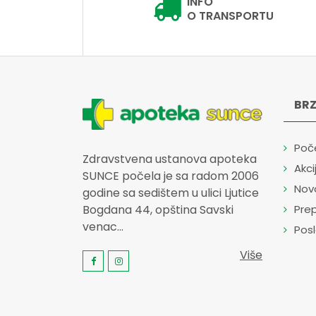
INFO
O TRANSPORTU
BRZ
Poč
Zdravstvena ustanova apoteka
Akci
SUNCE počela je sa radom 2006
Nov
godine sa sedištem u ulici Ljutice
Prep
Bogdana 44, opština Savski
venac...
Pos
Više