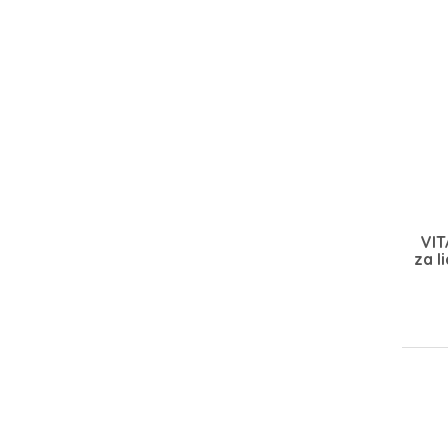
VIT
za l