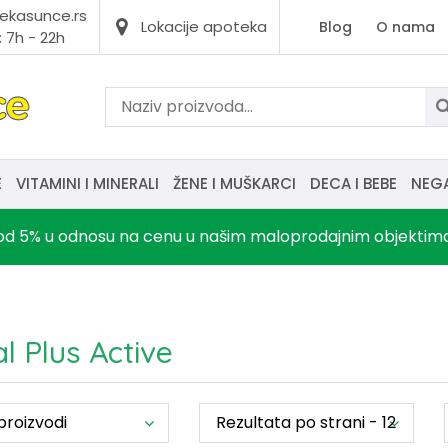
ekasunce.rs
Lokacije apoteka
Blog
O nama
 7h - 22h
E
VITAMINI I MINERALI
ŽENE I MUŠKARCI
DECA I BEBE
NEG
d 5% u odnosu na cenu u našim maloprodajnim objektima, o
al Plus Active