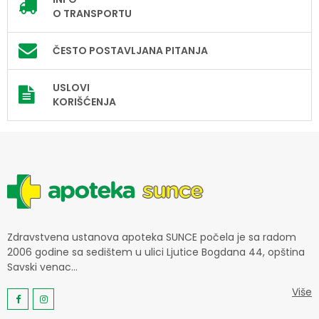
O TRANSPORTU
ČESTO POSTAVLJANA PITANJA
USLOVI
KORIŠĆENJA
Zdravstvena ustanova apoteka SUNCE počela je sa radom
2006 godine sa sedištem u ulici Ljutice Bogdana 44, opština
Savski venac...
Više