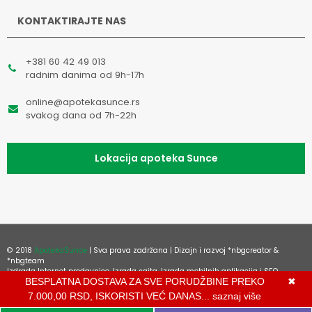
KONTAKTIRAJTE NAS
+381 60 42 49 013
radnim danima od 9h-17h
online@apotekasunce.rs
svakog dana od 7h-22h
Lokacija apoteka Sunce
© 2018
ApotekaSunce
| Sva prava zadržana | Dizajn i razvoj
*nbgcreator
&
*nbgteam
Izdrada Internet prodavnice
,
Izrada sajta
,
Izrada mobilnih aplikacija
i
SEO
BESPLATNA DOSTAVA ZA SVE PORUDŽBINE PREKO
✖
optimizacija sajta
7.000,00 RSD, ISKORISTI VEĆ DANAS...
saznaj više