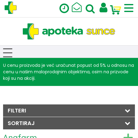
U cenu proizvoda je već uračunat popust od 5% u odnosu na
cenu u našim maloprodajnim objektima, osim na prizvode
koji su na akciji.
FILTERI
SORTIRAJ
Anafarm